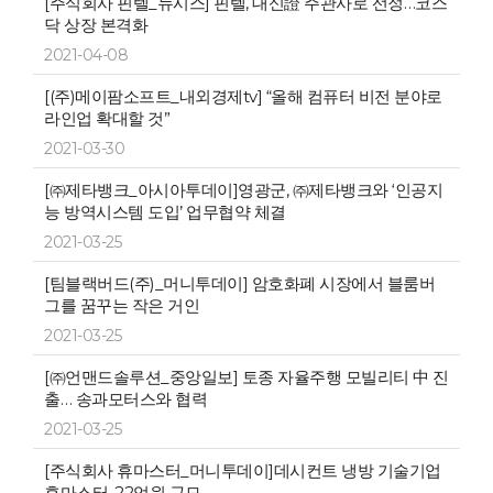
[주식회사 핀텔_뉴시스] 핀텔, 대신證 주관사로 선정…코스
닥 상장 본격화
2021-04-08
[(주)메이팜소프트_내외경제tv] “올해 컴퓨터 비전 분야로
라인업 확대할 것”
2021-03-30
[㈜제타뱅크_아시아투데이]영광군, ㈜제타뱅크와 ‘인공지
능 방역시스템 도입’ 업무협약 체결
2021-03-25
[팀블랙버드(주)_머니투데이] 암호화폐 시장에서 블룸버
그를 꿈꾸는 작은 거인
2021-03-25
[㈜언맨드솔루션_중앙일보] 토종 자율주행 모빌리티 中 진
출… 송과모터스와 협력
2021-03-25
[주식회사 휴마스터_머니투데이]데시컨트 냉방 기술기업
휴마스터, 22억원 규모...