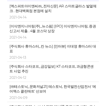
[엑스퍼트아이엔씨㈜_전자신문] AR 스마트글라스 발열체
크…현대백화점 본점에 설치
2021-04-14
[이삭엔지니어링(주)_뉴스핌] [IPO] 이삭엔지니어링, 증권
신고서 제출…4월 코스닥 상장
2021-04-14
[주식회사 휴마스터_칸 뉴스] [인터뷰] 이대영 휴마스터 대
표
2021-04-13
[주식회사 스타코프_금강일보] KT·스타코프, 과금형콘센
트 사업 추진
2021-04-12
[㈜테스토닉_문화저널21] 테스토닉, 한국발전산업전서 ‘에
어맥스 클린매트’ 선보여
2021-04-09