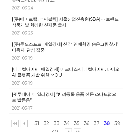
2021-03-24
[(주)에이르랩_더퍼블릭] 서울산업진흥원(SBA)과 브랜드
상품개발 함께한 신제품 출시
2021-03-23
[(주)루노소프트_매일경제] 신작 ‘연애혁명 숨은그림찾기’
이용자 ‘관심 집중’
2021-03-19
[메디컬아이피_매일경제] 베르티스-메디컬아이피, 바이오
AI 플랫폼 개발 위한 MOU
2021-03-19
[펫투데이_데일리경제] “반려동물 용품 전문 스타트업으
로 발돋움”
2021-03-17
31
32
33
34
35
36
37
38
39
40