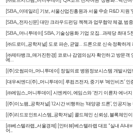
[㈜로드시스템_머니투데이] 'QR코드 전자여권' 상용화…'백신여
[SBA_이데일리] 기보, 서울산업진흥원과 서울 中企 R&D 지원 '
[SBA_전자신문] 대만 크라우드펀딩 젝젝과 업무협약 체결, 범
[SBA_머니투데이] SBA, 기술상용화 기업 모집…과제당 최대 
[㈜드로미_공학저널] 도로 파손, 균열… 드론으로 신속·정확하게
[㈜제타뱅크_매거진한경] 코로나 감염의심자 확인하고 방문객
에…
[(주)오썸피아_머니투데이] 정밀의료 병원정보시스템 개발사
[대우씨엔디(주)_머니투데이] 루컴즈전자, 중기부 ‘메인비즈’ 인
[㈜에임스_머니투데이] 시엔케이, 에임스와 '전기 이륜차 에너지 
[(주)이노팸_공학저널] 12시간 비행하는 ‘태양광 드론’, 인공지
[(주)리드포인트시스템_공학저널] 콜드체인 신뢰성, 블록체인
[㈜베스텔라랩_서울경제] [인터뷰]베스텔라랩 대표 “실내 AI내비,
어...