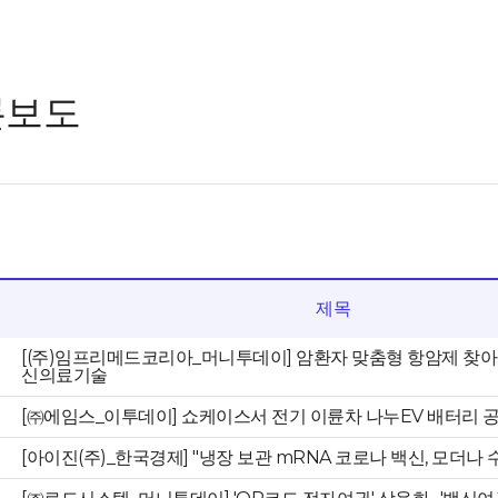
론보도
제목
[(주)임프리메드코리아_머니투데이] 암환자 맞춤형 항암제 찾
신의료기술
[㈜에임스_이투데이] 쇼케이스서 전기 이륜차 나누EV 배터리 
[아이진(주)_한국경제] "냉장 보관 mRNA 코로나 백신, 모더나