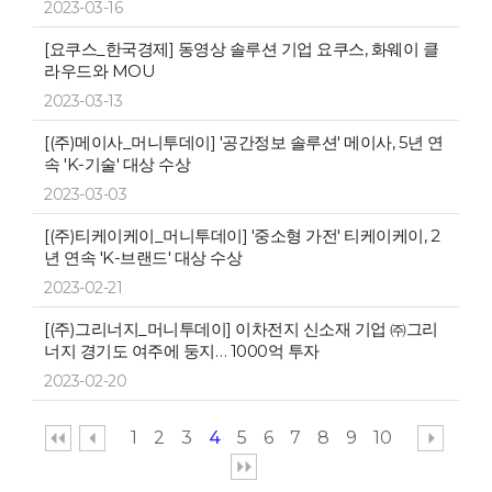
2023-03-16
[요쿠스_한국경제] 동영상 솔루션 기업 요쿠스, 화웨이 클
라우드와 MOU
2023-03-13
[(주)메이사_머니투데이] '공간정보 솔루션' 메이사, 5년 연
속 'K-기술' 대상 수상
2023-03-03
[(주)티케이케이_머니투데이] '중소형 가전' 티케이케이, 2
년 연속 'K-브랜드' 대상 수상
2023-02-21
[(주)그리너지_머니투데이] 이차전지 신소재 기업 ㈜그리
너지 경기도 여주에 둥지… 1000억 투자
2023-02-20
1
2
3
4
5
6
7
8
9
10