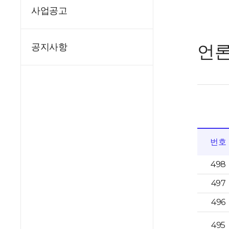
사업공고
언
공지사항
번호
498
497
496
495