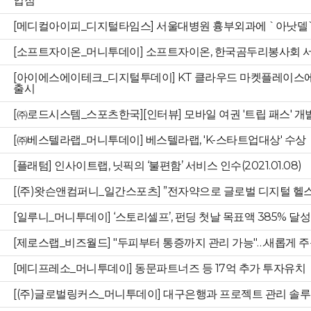
입점
[메디컬아이피_디지털타임스] 서울대병원 흉부외과에 `아낫델
[소프트자이온_머니투데이] 소프트자이온, 한국곰두리봉사회 
[아이에스에이테크_디지털투데이] KT 클라우드 마켓플레이스에 
출시
[㈜로드시스템_스포츠한국][인터뷰] 모바일 여권 '트립 패스' 
[㈜베스텔라랩_머니투데이] 베스텔라랩, 'K-스타트업대상' 수상
[플래텀] 인사이트랩, 닛픽의 ‘불편함’ 서비스 인수(2021.01.08)
[(주)왓슨앤컴퍼니_일간스포츠] ”전자약으로 글로벌 디지털 헬
[일루니_머니투데이] ‘스토리셀프’, 펀딩 첫날 목표액 385% 달성
[제로스랩_비즈월드] "두피부터 통증까지 관리 가능"…새롭게 주
[메디프레소_머니투데이] 동문파트너즈 등 17억 추가 투자유치
[(주)글로벌링커스_머니투데이] 대구은행과 프로젝트 관리 솔루