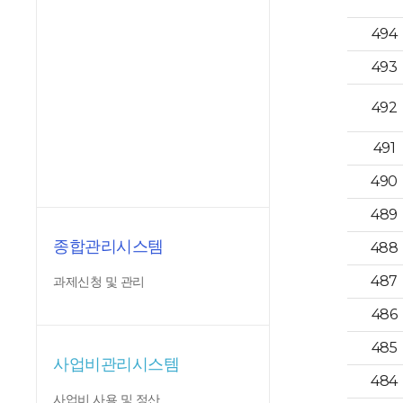
494
493
492
491
490
489
종합관리시스템
488
487
과제신청 및 관리
486
485
사업비관리시스템
484
사업비 사용 및 정산