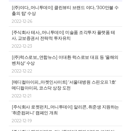
[(주)야다_머니투데이] 클린뷰티 브랜드 야다, '300만불 수
출의 탑' 수상
2022-12-26
[주식회사 테사_머니투데이] 미술품 조각투자 플랫폼 테
사, 교보증권서 전략적 투자유치
2022-12-23
[(주)럭스로보_연합뉴스] 이대환 럭스로보 대표 등 '올해의
벤처상' 수상
2022-12-22
[메디컬아이피_마켓인사이트] '서울대병원 스핀오프 1호'
메디컬아이피, 코스닥 상장 도전
2022-12-21
[주식회사 로켓펀치_머니투데이] 알리콘, 취준생 지원하는
'취준컴퍼니' 캠페인 개최
2022-12-19