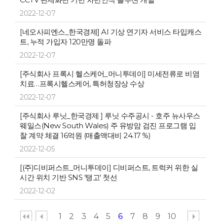
2022-12-07
[네오사피엔스_한국경제] AI 기상 연기자 서비스 타입캐스
트, 누적 가입자 120만명 돌파
2022-12-07
[주식회사 프록시 헬스케어_머니투데이] 미세전류로 비염
치료…프록시헬스케어, 특허청장상 수상
2022-12-07
[주식회사 루닛_한국경제 ] 루닛 수주공시 - 호주 뉴사우스
웨일스(New South Wales) 주 유방암 검진 프로그램 입
찰 계약 체결 16억원 (매출액대비 24.17 %)
2022-12-05
[(주)디비퍼스트_머니투데이] 디비퍼스트, 트럭커 위한 실
시간 위치 기반 SNS '탱고' 첫선
2022-12-02
1
2
3
4
5
6
7
8
9
10