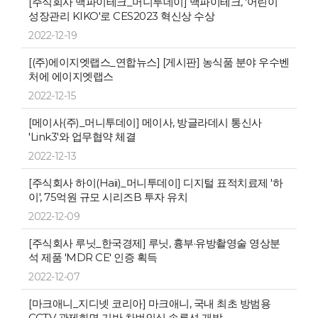
[주식회사 맥파이테크_머니투데이] 맥파이테크, '어린이
성장관리 KIKO'로 CES2023 혁신상 수상
2022-12-19
[(주)에이지엣랩스_연합뉴스] [게시판] 농식품 분야 우수벤
처에 에이지엣랩스
2022-12-15
[메이사(주)_머니투데이] 메이사, 방글라데시 통신사
'Link3'와 업무협약 체결
2022-12-13
[주식회사 하이(Haii)_머니투데이] 디지털 표적치료제 '하
이', 75억원 규모 시리즈B 투자 유치
2022-12-09
[주식회사 루닛_한국경제] 루닛, 흉부·유방촬영술 영상분
석 제품 'MDR CE' 인증 획득
2022-12-07
[마크애니_지디넷 코리아] 마크애니, 국내 최초 방범용
CCTV 관제화면 기반 차번인식 솔루션 개발