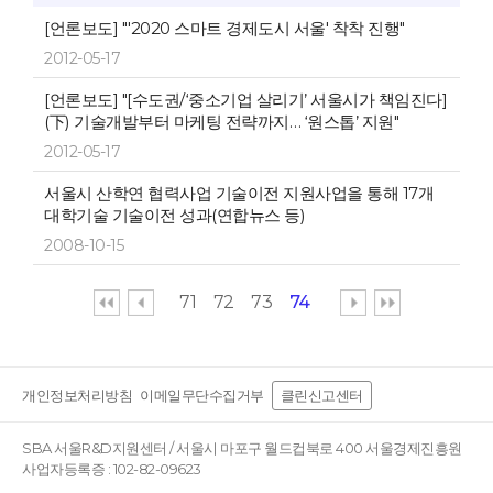
[언론보도] "'2020 스마트 경제도시 서울' 착착 진행"
2012-05-17
[언론보도] "[수도권/‘중소기업 살리기’ 서울시가 책임진다]
(下) 기술개발부터 마케팅 전략까지… ‘원스톱’ 지원"
2012-05-17
서울시 산학연 협력사업 기술이전 지원사업을 통해 17개
대학기술 기술이전 성과(연합뉴스 등)
2008-10-15
71
72
73
74
개인정보처리방침
이메일무단수집거부
클린신고센터
SBA 서울R&D지원센터 / 서울시 마포구 월드컵북로 400 서울경제진흥원
사업자등록증 : 102-82-09623