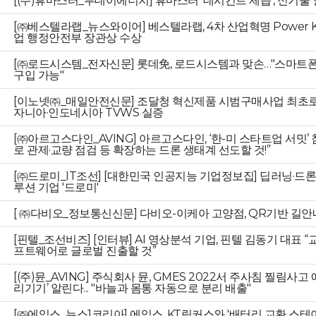
[(주)휴마스터_투데이에너지] 휴마스터 ‘데시컨트 제습’, 신기술
[㈜베스텔라랩_뉴스와이어] 베스텔라랩, 4차 산업혁명 Power K
업 행정안전부 장관상 수상
[㈜로드시스템_전자신문] 롯데免, 로드시스템과 맞손…"스마트
구입 가능"
[이노넷㈜_매일안전신문] 조달청 혁신제품 시범구매사업 최초로 
자니아·인도네시아 TVWS 실증
[㈜아르고스다인_AVING] 아르고스다인, ‘한-미 스타트업 서밋’ 참가
로 관제·교량 점검 등 확장하는 드론 생태계 선도할 것!”
[㈜드로미_IT조선] [대한민국 인공지능 기업정보집] 딥러닝·드론
루션 기업 '드로미'
[ ㈜다비오_정보통신신문] 다비오-이케아 고양점, QR기반 길안
[핀텔_조선비즈] [인터뷰] AI 영상분석 기업, 핀텔 김동기 대표 
프트웨어로 글로벌 진출할 것”
[(주)뮨_AVING] 주식회사 뮨, GMES 2022서 주사침 찔림사고
리기기’ 알린다... "바늘과 몸통 자동으로 분리 배출"
[㈜에임스_뉴스1코리아] 에임스, KT링커스와 '배터리 교환 스테