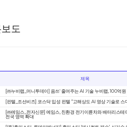
론보도
제목
[㈜누비랩_머니투데이] 음쓰' 줄여주는 AI 기술 누비랩, 100억
[핀텔_조선비즈] 코스닥 입성 핀텔 “고해상도 AI 영상 기술로 
[㈜에임스_전자신문] 에임스, 친환경 전기이륜차와 배터리스
전국 영역 확대