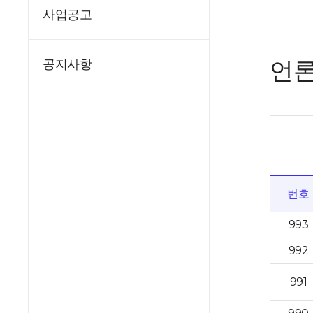
사업공고
언
공지사항
번호
993
992
991