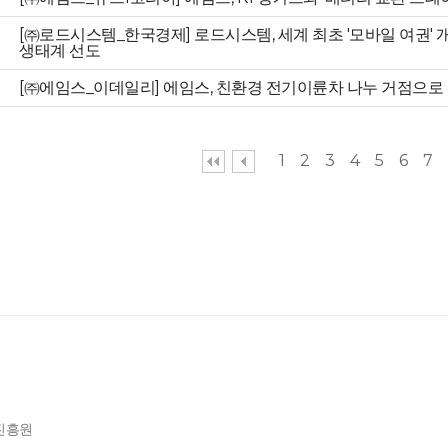
[㈜로드시스템_한국경제] 로드시스템, 세계 최초 '모바일 여권'
생태계 선도
[㈜에임스_이데일리] 에임스, 친환경 전기이륜차 나누 거점으로
1
2
3
4
5
6
7
제진흥원