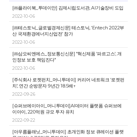
[㈜플라이북_투데이안] 김제시립도서관, AI기술장비 도입
2022-10-06
[㈜테스토닉_글로벌경제신문] 테스토닉, ‘Entech 2022부
산 국제환경에너지산업전’ 참가
2022-10-06
[㈜삼오씨엔에스_정보통신신문] "혁신제품 '파르고스', 개
인정보 보호 책임진다"
2022-10-06
[주식회사 로켓펀치_머니투데이] 커리어 네트워크 '로켓펀
치', 연간 순방문자 9년간 18.5배↑
2022-09-26
[슈퍼브에이아이_머니투데이]AI데이터 플랫폼 슈퍼브에
이아이, 220억원 규모 투자 유치
2022-09-22
[아우름플래닛_머니투데이] 초개인화 정보 큐레이션 플랫