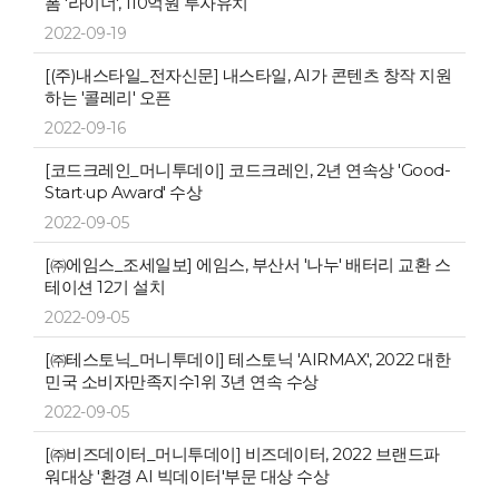
폼 '라이너', 110억원 투자유치
2022-09-19
[(주)내스타일_전자신문] 내스타일, AI가 콘텐츠 창작 지원
하는 '콜레리' 오픈
2022-09-16
[코드크레인_머니투데이] 코드크레인, 2년 연속상 'Good-
Start·up Award' 수상
2022-09-05
[㈜에임스_조세일보] 에임스, 부산서 '나누' 배터리 교환 스
테이션 12기 설치
2022-09-05
[㈜테스토닉_머니투데이] 테스토닉 'AIRMAX', 2022 대한
민국 소비자만족지수1위 3년 연속 수상
2022-09-05
[㈜비즈데이터_머니투데이] 비즈데이터, 2022 브랜드파
워대상 '환경 AI 빅데이터'부문 대상 수상