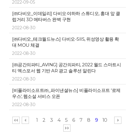
2022-09-05
[㈜다비오_이데일리] 다비오·야하하 스튜디오, 홍대 앞 클
럽거리 3D 메타버스 완벽 구현
2022-08-30
[㈜다비오_테크월드뉴스] 다비오-SIIS, 위성영상 활용 확
대 MOU 체결
2022-08-30
[㈜공간의파티_AVING] 공간의파티, 2022 월드 스마트시
티 엑스포서 웹 기반 AR 광고 솔루션 알린다
2022-08-30
[비플라이소프트㈜_파이낸셜뉴스] 비플라이소프트 '로제
우스', 웹소설 서비스 오픈
2022-08-30
1
2
3
4
5
6
7
8
9
10