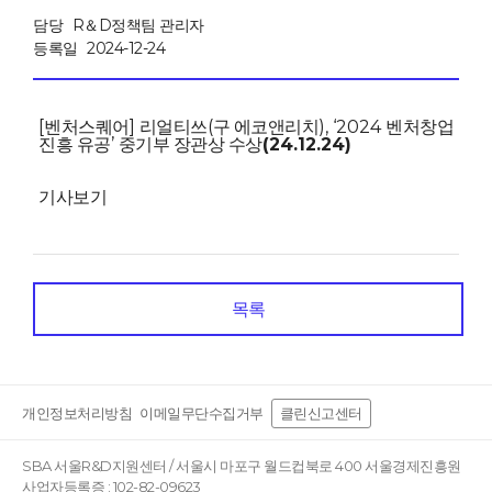
담당
R＆D정책팀 관리자
등록일
2024-12-24
[
]
(
), ‘2024
벤처스퀘어
리얼티쓰
구 에코앤리치
벤처창업
’
(24.12.24)
진흥 유공
중기부 장관상 수상
기사보기
목록
개인정보처리방침
이메일무단수집거부
클린신고센터
SBA 서울R&D지원센터 / 서울시 마포구 월드컵북로 400 서울경제진흥원
사업자등록증 : 102-82-09623