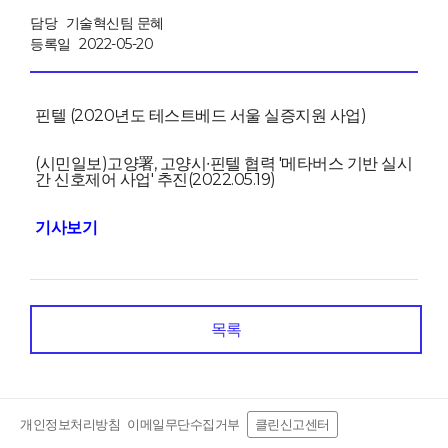
담당
기술혁신팀 문혜
등록일
2022-05-20
핀텔 (2020년도 테스트베드 서울 실증지원 사업)
(시민일보)고양署, 고양시∙핀텔 협력 '메타버스 기반 실시
간 신호제어 사업' 추진(2022.05.19)
기사보기
목록
개인정보처리방침
이메일무단수집거부
클린신고센터