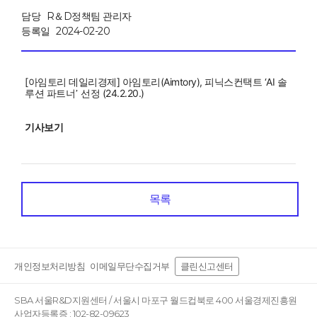
담당
R＆D정책팀 관리자
등록일
2024-02-20
[
]
(
Aimtory
),
‘
AI
아임토리
데일리경제
아임토리
피닉스컨택트
솔
(24.2.20.)
루션 파트너’ 선정
기사보기
목록
개인정보처리방침
이메일무단수집거부
클린신고센터
SBA 서울R&D지원센터 / 서울시 마포구 월드컵북로 400 서울경제진흥원
사업자등록증 : 102-82-09623