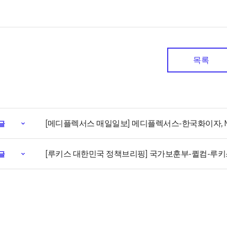
목록
[메디플렉서스 매일일보] 메디플렉서스-한국화이자, 
글
[루키스 대한민국 정책브리핑] 국가보훈부-퀼컴-루키
글