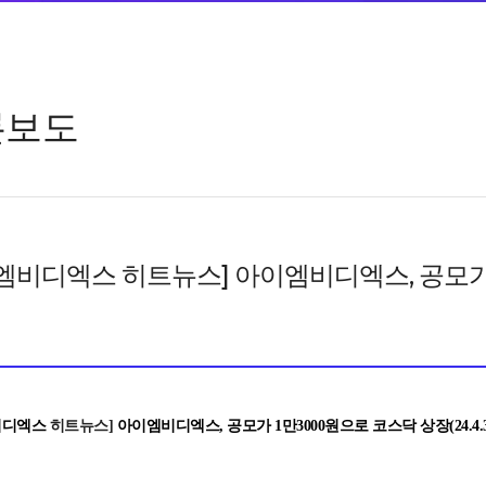
론보도
엠비디엑스 히트뉴스] 아이엠비디엑스, 공모가
비디엑스
히트뉴스
]
아이엠비디엑스
,
공모가
1
만
3000
원으로 코스닥 상장
(24.4.