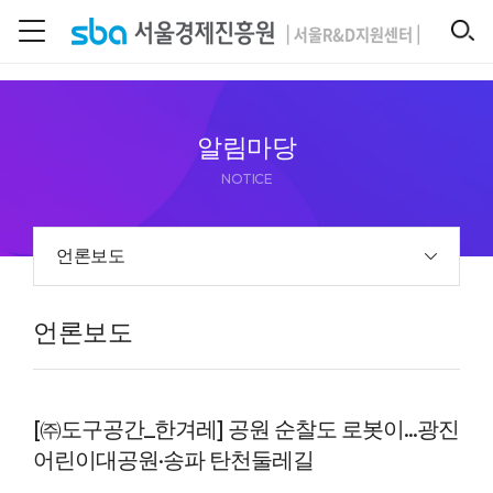
본문 바로 가기
SEARCH
알림마당
NOTICE
언론보도
언론보도
[㈜도구공간_한겨레] 공원 순찰도 로봇이...광진
어린이대공원·송파 탄천둘레길