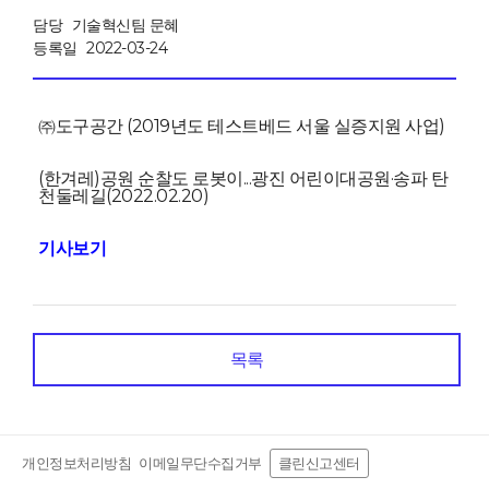
담당
기술혁신팀 문혜
등록일
2022-03-24
㈜도구공간 (2019년도 테스트베드 서울 실증지원 사업)
(한겨레)공원 순찰도 로봇이...광진 어린이대공원·송파 탄
천둘레길(2022.02.20)
기사보기
목록
개인정보처리방침
이메일무단수집거부
클린신고센터