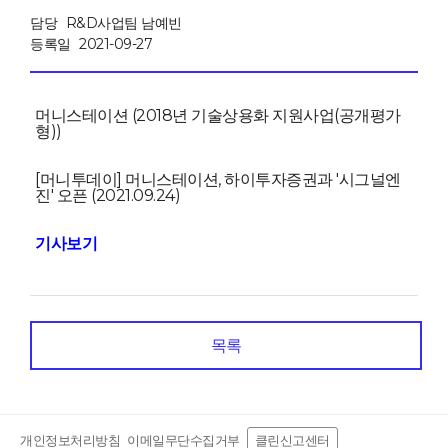
담당
R&D사업팀 남예빈
등록일
2021-09-27
머니스테이션 (2018년 기술상용화 지원사업(공개평가
형))
[머니투데이] 머니스테이션, 하이투자증권과 '시그널엔
진' 오픈 (2021.09.24)
기사보기
목록
개인정보처리방침
이메일무단수집거부
클린신고센터