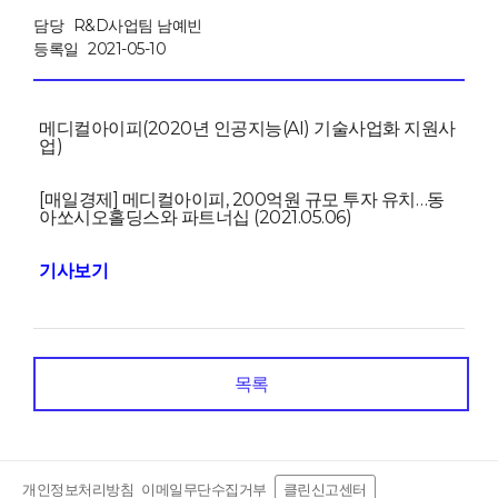
담당
R&D사업팀 남예빈
등록일
2021-05-10
메디컬아이피(2020년 인공지능(AI) 기술사업화 지원사
업)
[매일경제] 메디컬아이피, 200억원 규모 투자 유치…동
아쏘시오홀딩스와 파트너십 (2021.05.06)
기사보기
목록
개인정보처리방침
이메일무단수집거부
클린신고센터