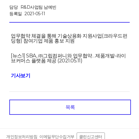
담당
R&D사업팀 남예빈
등록일
2021-05-11
업무협약 체결을 통해 기술상용화 지원사업(크라우드펀
딩형) 참여
기업 제품 홍보 지원
[뉴스1] SBA, ㈜그립컴퍼니와 업무협약…제품개발-라이
브커머스 플랫폼 제공 (2021.05.11)
기사보기
목록
개인정보처리방침
이메일무단수집거부
클린신고센터