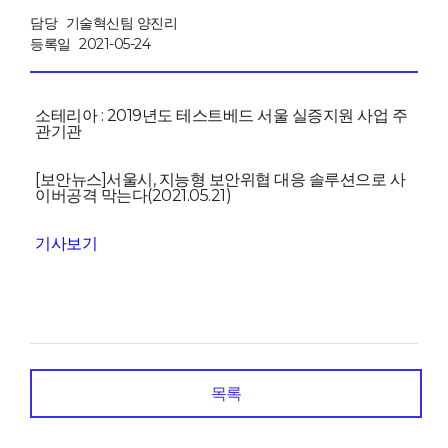
담당
기술혁신팀 양진리
등록일
2021-05-24
소테리아
: 2019
년도 테스트베드 서울 실증지원 사업 주
관기관
[보안뉴스]
서울시, 지능형 보안위협 대응 솔루션으로 사
이버공격 막는다(2021.05.21)
기사보기
목록