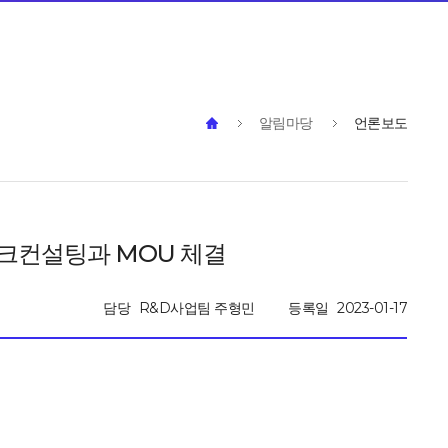
알림마당
언론보도
크컨설팅과 MOU 체결
담당
R&D사업팀 주형민
등록일
2023-01-17