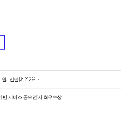
 원…전년比 212% ↑
치기반 서비스 공모전'서 최우수상