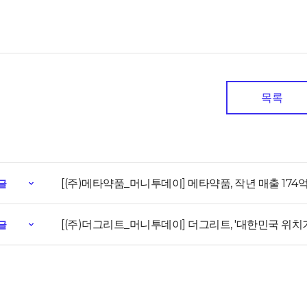
목록
[(주)메타약품_머니투데이] 메타약품, 작년 매출 174억
글
[(주)더그리트_머니투데이] 더그리트, '대한민국 위
글