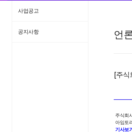
사업공고
언
공지사항
[주식
주식회사
아임토리,
기사보