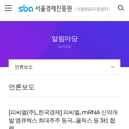
본문 바로 가기
SEARCH
알림마당
NOTICE
언론보도
언론보도
[피씨엘(주)_한국경제] 피씨엘, mRNA 신약개
발 엠큐렉스 최대주주 등극…올릭스 등 3社 협
력