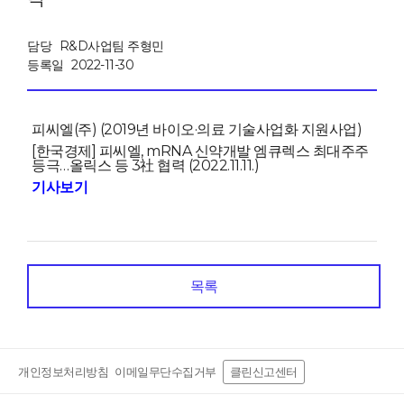
담당
R&D사업팀 주형민
등록일
2022-11-30
피씨엘(주) (2019년 바이오
·
의료
기술사업화 지원사업)
[한국경제] 피씨엘, mRNA 신약개발 엠큐렉스 최대주주
등극…올릭스 등 3社 협력 (2022.11.11.)
기사보기
목록
개인정보처리방침
이메일무단수집거부
클린신고센터