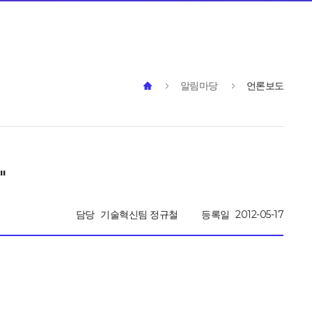
알림마당
언론보도
"
담당
기술혁신팀 정규철
등록일
2012-05-17