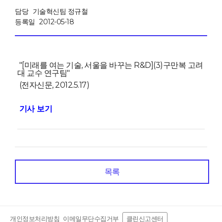
담당
기술혁신팀 정규철
등록일
2012-05-18
"[미래를 여는 기술, 서울을 바꾸는 R&D](3)구만복 고려
대 교수 연구팀"
(전자신문, 2012.5.17)
기사 보기
목록
개인정보처리방침
이메일무단수집거부
클린신고센터