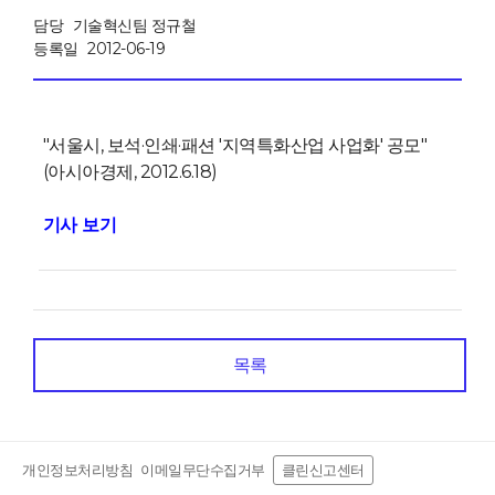
담당
기술혁신팀 정규철
등록일
2012-06-19
"서울시, 보석·인쇄·패션 '지역특화산업 사업화' 공모"
(아시아경제, 2012.6.18)
기사 보기
목록
개인정보처리방침
이메일무단수집거부
클린신고센터