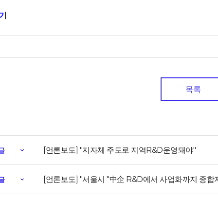
보기
목록
[언론보도] "지자체 주도로 지역R&D운영돼야"
글
[언론보도] "서울시 "中企 R&D에서 사업화까지 종합
글