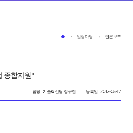
알림마당
언론보도
업 종합지원"
담당
기술혁신팀 정규철
등록일
2012-05-17