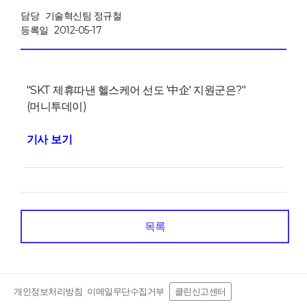
담당
기술혁신팀 정규철
등록일
2012-05-17
"SKT 제휴따낸 헬스케어 선도 '中企' 지원군은?"
(머니투데이)
기사 보기
목록
개인정보처리방침
이메일무단수집거부
클린신고센터