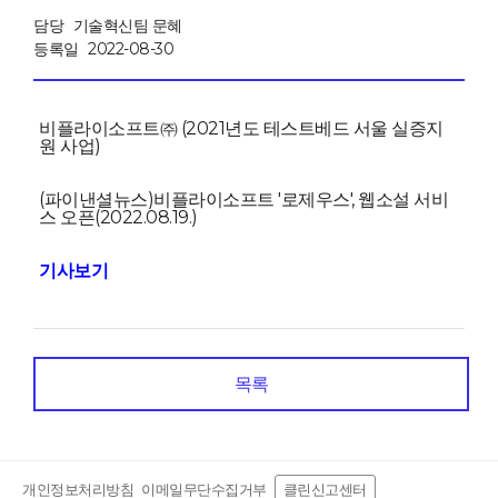
담당
기술혁신팀 문혜
등록일
2022-08-30
비플라이소프트㈜ (2021년도 테스트베드 서울 실증지
원 사업)
(파이낸셜뉴스)비플라이소프트 '로제우스', 웹소설 서비
스 오픈(2022.08.19.)
기사보기
목록
개인정보처리방침
이메일무단수집거부
클린신고센터