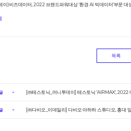
이)비즈데이터, 2022 브랜드파워대상 '환경 AI 빅데이터'부문 대상 수상
기
목록
[㈜테스토닉_머니투데이] 테스토닉 'AIRMAX', 20
글
[㈜다비오_이데일리] 다비오·야하하 스튜디오, 홍대 
글