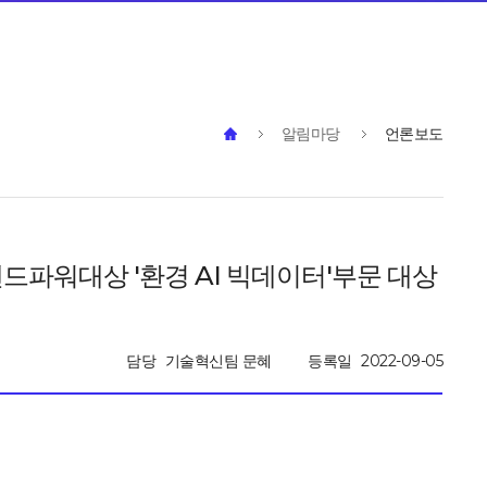
알림마당
언론보도
드파워대상 '환경 AI 빅데이터'부문 대상
담당
기술혁신팀 문혜
등록일
2022-09-05