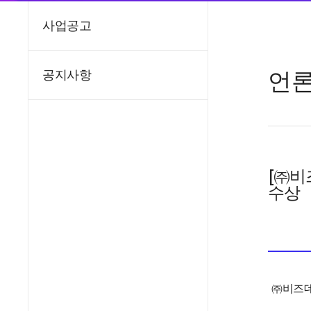
사업공고
언
공지사항
[㈜비
수상
㈜비즈데