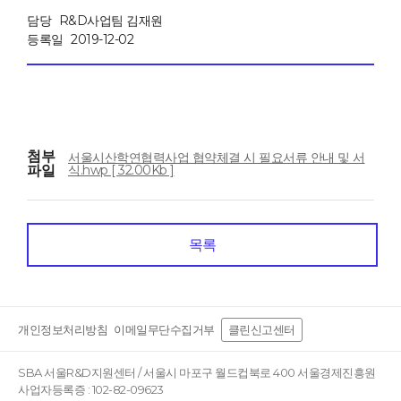
담당
R&D사업팀 김재원
등록일
2019-12-02
첨부
서울시산학연협력사업 협약체결 시 필요서류 안내 및 서
파일
식.hwp [ 32.00Kb ]
목록
개인정보처리방침
이메일무단수집거부
클린신고센터
SBA 서울R&D지원센터 / 서울시 마포구 월드컵북로 400 서울경제진흥원
사업자등록증 : 102-82-09623