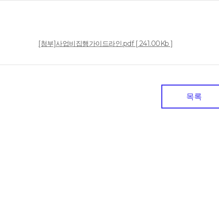
일
[첨부]사업비집행가이드라인.pdf [ 241.00Kb ]
목록