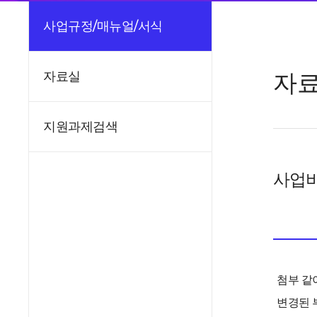
사업규정/매뉴얼/서식
자
자료실
지원과제검색
사업비
첨부
같
변경된