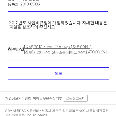
등록일
2010-05-03
2010년도 사업비규정이 개정되었습니다. 자세한 내용은
파일을 참조하여 주십시오.
[규정] 2010 사업비 규정.hwp [ 348.00Kb ]
첨부파일
[첨부]사업비규정 신구조문 대비표.hwp [ 430.00Kb ]
목록
개인정보처리방침
이메일무단수집거부
클린신고센터
SBA 서울R&D지원센터 / 서울시 마포구 월드컵북로 400 서울경제진흥원
사업자등록증 : 102-82-09623