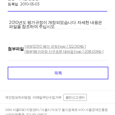
등록일
2010-05-03
2010년도 평가규정이 개정되었습니다. 자세한 내용은
파일을 참조하여 주십시오.
[규정]2010 평가 규정.hwp [ 122.00Kb ]
첨부파일
[첨부]평가규정 신구조문 대비표.hwp [ 208.00Kb ]
목록
개인정보처리방침
이메일무단수집거부
클린신고센터
SBA 서울R&D지원센터 / 서울시 마포구 월드컵북로 400 서울경제진흥원
사업자등록증 : 102-82-09623