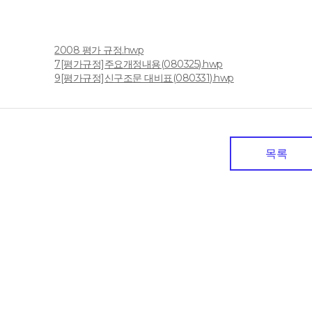
2008 평가 규정.hwp
일
7[평가규정]주요개정내용(080325).hwp
9[평가규정]신구조문 대비표(080331).hwp
목록