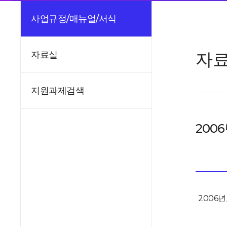
사업규정/매뉴얼/서식
자
자료실
지원과제검색
200
2006