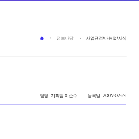
정보마당
사업규정/매뉴얼/서식
담당
기획팀 이준수
등록일
2007-02-24