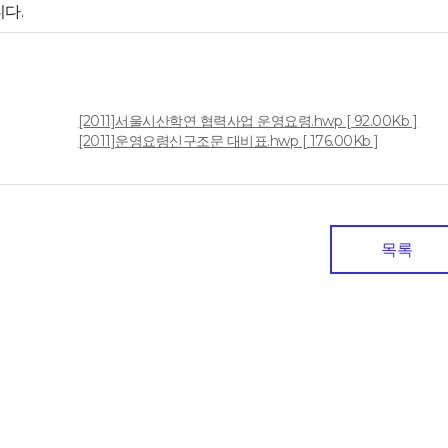
다.
[2011]서울시산학연 협력사업 운영요령.hwp [ 92.00Kb ]
일
[2011]운영요령신구조문 대비표.hwp [ 176.00Kb ]
목록