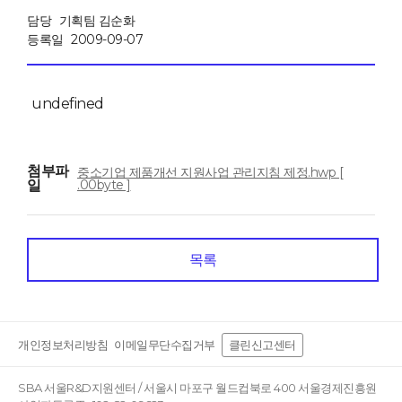
담당
기획팀 김순화
등록일
2009-09-07
undefined
첨부파
중소기업 제품개선 지원사업 관리지침 제정.hwp [
일
.00byte ]
목록
개인정보처리방침
이메일무단수집거부
클린신고센터
SBA 서울R&D지원센터 / 서울시 마포구 월드컵북로 400 서울경제진흥원