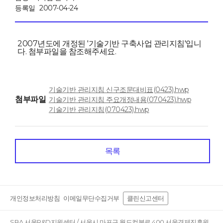
등록일
2007-04-24
2007년도에 개정된 '기술기반 구축사업 관리지침'입니
다. 첨부파일을 참조해주세요.
기술기반 관리지침 신구조문대비표(0423).hwp
첨부파일
기술기반 관리지침 주요개정내용(070423).hwp
기술기반 관리지침(070423).hwp
목록
개인정보처리방침
이메일무단수집거부
클린신고센터
SBA 서울R&D지원센터 / 서울시 마포구 월드컵북로 400 서울경제진흥원