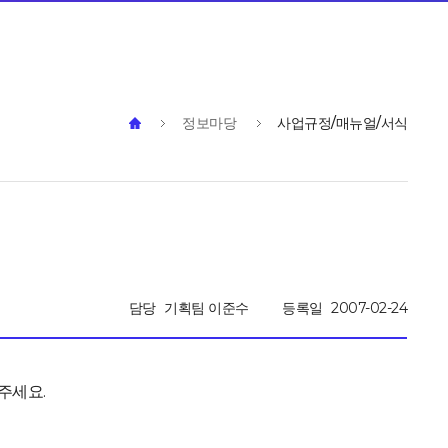
정보마당
사업규정/매뉴얼/서식
담당
기획팀 이준수
등록일
2007-02-24
주세요.