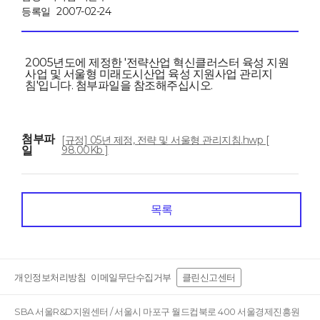
등록일
2007-02-24
2005년도에 제정한 '전략산업 혁신클러스터 육성 지원
사업 및 서울형 미래도시산업 육성 지원사업 관리지
침'입니다. 첨부파일을 참조해주십시오.
첨부파
[규정] 05년 제정, 전략 및 서울형 관리지침.hwp [
일
98.00Kb ]
목록
개인정보처리방침
이메일무단수집거부
클린신고센터
SBA 서울R&D지원센터 / 서울시 마포구 월드컵북로 400 서울경제진흥원