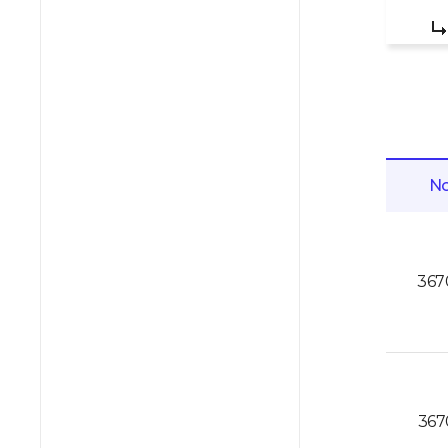
No
367
367