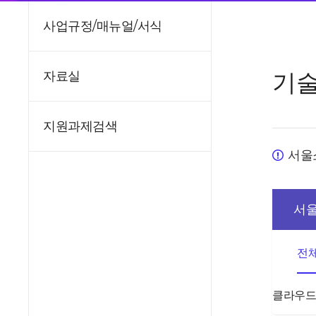
사업규정/매뉴얼/서식
기술
자료실
지원과제검색
서울
서울
전
클라우