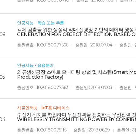
출원번호 : 1020180078718
출원일 : 2018.07.06
출원인 
|
|
인공지능 - 학습 또는 추론
객체 검출을 위한 생성적 적대 신경망 기반의 데이터 생성 장치
06
GENERATION FOR OBJECT DETECTION BASED O
출원번호 : 1020180077566
출원일 : 2018.07.04
출원인 
|
|
인공지능 - 응용분야
의류생산공장 스마트 모니터링 방법 및 시스템(Smart Monitori
05
Production Factory)
출원번호 : 1020180077363
출원일 : 2018.07.03
출원인 
|
|
사물인터넷 - IoT용 디바이스
수신기 위치를 확인하여 무선전력을 전송하는 무선전력 전송 장
04
WIRELESSLY TRANSMITTING POWER BY CONFIRM
출원번호 : 1020180075115
출원일 : 2018.06.29
출원인 :
|
|