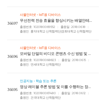
BASED ON NEURAL NETWORK)
사물인터넷 - IoT용 디바이스
무선전력 전송 효율을 향상시키는 배열안테
36697
나 제어장치 및 제어방법(CONTROL
출원번호 : 1020180069552
출원일 : 2018.06.18
|
|
APPARTUS OF ARRAY ANTENNA FOR
출원인 : 홍익대학교 산학협력단|경희대학교 산학협력단
ENHANCING WIRELESS POWER
TRANSMISSION EFFICIENCY AND
CONTROL METHOD THEREOF)
사물인터넷 - IoT용 디바이스
모바일 단말의 비디오 콘텐츠 수신 방법 및 장
36696
치(METHOD AND APPARATUS FOR
출원번호 : 1020180068823
출원일 : 2018.06.15
|
|
RECEIVING VIDEO CONTENTS)
출원인 : 연세대학교 산학협력단
인공지능 - 학습 또는 추론
영상 레이블 추론 방법 및 이를 수행하는 장치
36695
들(METHOD OF REASONING VIDEO
출원번호 : 1020180067480
출원일 : 2018.06.12
|
|
LABEL AND APPARATUSES
출원인 : 건국대학교 산학협력단
PERFORMING THE SAME)