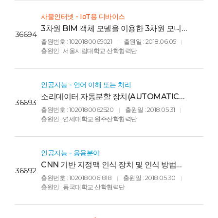
사물인터넷 - IoT용 디바이스
3차원 BIM 객체 모델을 이용한 3차원 모니터
36694
링 서버 및 이를 포함하는 3차원 모니터링 시
출원번호 : 1020180065021
출원일 : 2018.06.05
|
|
스템(3D monitoring server using 3D BIM
출원인 : 서울시립대학교 산학협력단
object model and 3D monitoring
system comprising it)
인공지능 - 언어 이해 또는 처리
소리데이터 자동분할 장치(AUTOMATIC
36693
DIVIDING APPARATUS OF SOUND
출원번호 : 1020180062520
출원일 : 2018.05.31
|
|
DATA)
출원인 : 연세대학교 원주산학협력단
인공지능 - 응용분야
CNN 기반 지정맥 인식 장치 및 인식 방법
36692
(Finger vein recognition device and
출원번호 : 1020180061818
출원일 : 2018.05.30
|
|
recognition method using convolutional
출원인 : 동국대학교 산학협력단
neural network)