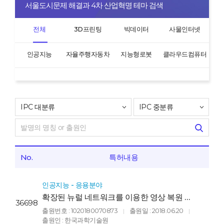
서울도시문제 해결과 4차 산업혁명 테마 검색
전체
3D프린팅
빅데이터
사물인터넷
인공지능
자율주행자동차
지능형로봇
클라우드컴퓨터
No.
특허내용
인공지능 - 응용분야
확장된 뉴럴 네트워크를 이용한 영상 복원 방
36698
법 및 장치(METHOD AND APPARATUS
출원번호 : 1020180070873
출원일 : 2018.06.20
|
|
FOR RECONSTRUCTING IMAGE
출원인 : 한국과학기술원