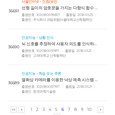
사물인터넷 - 인증/보안
선형 길이의 암호문을 가지는 다항식 함수 암
36691
호화 방법(Polynomial Functional
출원번호 : 1020180059827
출원일 : 2018.05.25
|
|
Encryption Method with Linear
출원인 : 주식회사 크립토랩|서울대학교산학협력단
ciphertext size)
인공지능 - 상황 인식
뇌 신호를 추정하여 사용자 의도를 인식하는
36690
방법, 그리고 이를 구현한 헤드 마운트 디스플
출원번호 : 1020180057871
출원일 : 2018.05.21
|
|
레이 기반 뇌-컴퓨터 인터페이스 장치
출원인 : 고려대학교 산학협력단
(METHOD FOR RECOGNIGING USER
INTENTION BY ESTIMATING BRAIN
SIGNALS, AND BRAIN-COMPUTER
INTERFACE APPARATUS BASED ON
인공지능 - 학습 또는 추론
HEAD MOUNTED DISPLAY
열화상 카메라를 이용한 낙상 예측 시스템 및
36689
IMPLEMENTING THE METHOD)
열화상 카메라를 이용한 낙상 예측 방법
출원번호 : 1020180057797
출원일 : 2018.05.21
|
|
(PREDICTION SYSTEM USING A
출원인 : 한국과학기술원
THERMAL IMAGERY CAMERA AND
FALL PREDICTION METHOD USING A
THERMAL IMAGERY CAMERA)
1
2
3
4
5
6
7
8
9
10