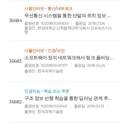
사물인터넷 - 통신/네트워크
무선통신 시스템을 통한 단말의 위치 정보 획
36684
득을 위한 방법 및 장치(METHOD AND
출원번호 : 1020180054836
출원일 : 2018.05.14
|
|
APPARATUS FOR ACQUIRING
출원인 : 한양대학교 산학협력단|주식회사 인포씨즈시스
LOCATION INFORMATION BY USER
템
EQUIPMENT THROUGH RADIO
COMMUNICATION SYSTEM)
사물인터넷 - 인증/보안
소프트웨어 정의 네트워크에서 링크 플러딩
36683
공격을 완화하기 위한 허니넷 방법, 시스템 및
출원번호 : 1020180047077
출원일 : 2018.04.24
|
|
컴퓨터 프로그램(HONEYNET METHOD,
출원인 : 한국과학기술원
SYSTEM AND COMPUTER PROGRAM
FOR MITIGATING LINK FLOODING
ATTACKS OF SOFTWARE DEFINED
NETWORK)
인공지능 - 학습 또는 추론
구조 정보 선행 학습을 통한 딥러닝 관계 추출
36682
시스템 및 이를 이용한 딥러닝 관계 추출 성능
출원번호 : 1020180043441
출원일 : 2018.04.13
|
|
향상 방법(A system and method for
출원인 : 한국과학기술원
improving the performance of deep
learning-based relation extraction by
pre-training on structural information)