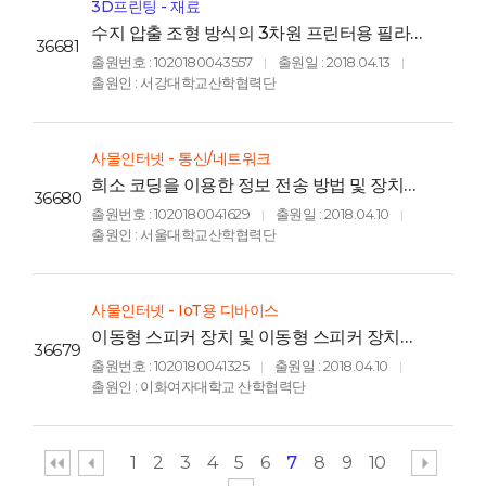
3D프린팅 - 재료
수지 압출 조형 방식의 3차원 프린터용 필라
36681
멘트의 제조방법(A manufacturing
출원번호 : 1020180043557
출원일 : 2018.04.13
|
|
method of filament for fused
출원인 : 서강대학교산학협력단
deposition modeling type three-
dimensional printer)
사물인터넷 - 통신/네트워크
희소 코딩을 이용한 정보 전송 방법 및 장치
36680
(APPARATUS AND METHOD FOR
출원번호 : 1020180041629
출원일 : 2018.04.10
|
|
TRANSMITTING INFORMATION USING
출원인 : 서울대학교산학협력단
SPARSE CODING)
사물인터넷 - IoT용 디바이스
이동형 스피커 장치 및 이동형 스피커 장치의
36679
음향 출력 방법(PORTABLE SPEAKER,
출원번호 : 1020180041325
출원일 : 2018.04.10
|
|
AND SOUND OUTPUT METHOD OF
출원인 : 이화여자대학교 산학협력단
THE PORTABLE SPEAKER)
1
2
3
4
5
6
7
8
9
10