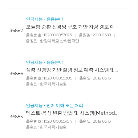
Games)
인공지능 - 응용분야
모듈형 순환 신경망 구조 기반 차량 경로 예측
36687
시스템 및 방법(VEHICLE TRAJECTORY
출원번호 : 1020180057025
출원일 : 2018.05.18
|
|
PREDICTION SYSTEM AND METHOD
출원인 : 한양대학교 산학협력단
BASED ON MODULAR RECURRENT
NEURAL NETWORK ARCHITECTURE)
인공지능 - 응용분야
심층 신경망 기반 질병 정보 예측 시스템 및
36686
방법(SYSTEM AND METHOD FOR
출원번호 : 1020180055385
출원일 : 2018.05.15
|
|
PREDICTING DISEASE INFORAMTION
출원인 : 한국과학기술원
USING DEEP NEURAL NETWORK)
인공지능 - 언어 이해 또는 처리
텍스트-음성 변환 방법 및 시스템(Method
36685
of text to speech and system of the
출원번호 : 1020180055494
출원일 : 2018.05.15
|
|
same)
출원인 : 한국과학기술원