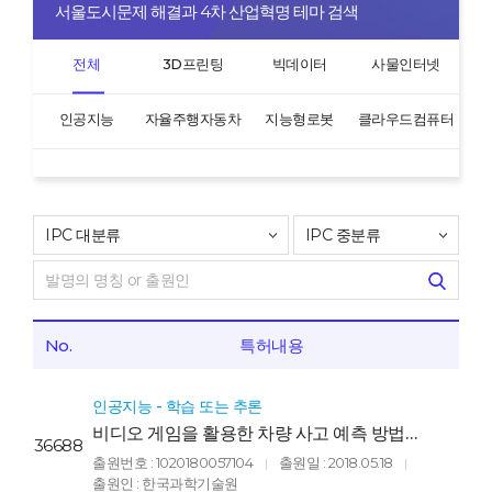
서울도시문제 해결과 4차 산업혁명 테마 검색
전체
3D프린팅
빅데이터
사물인터넷
인공지능
자율주행자동차
지능형로봇
클라우드컴퓨터
No.
특허내용
인공지능 - 학습 또는 추론
비디오 게임을 활용한 차량 사고 예측 방법
36688
(Method for Predicting Vehicle Collision
출원번호 : 1020180057104
출원일 : 2018.05.18
|
|
Using Data Collected from Video
출원인 : 한국과학기술원