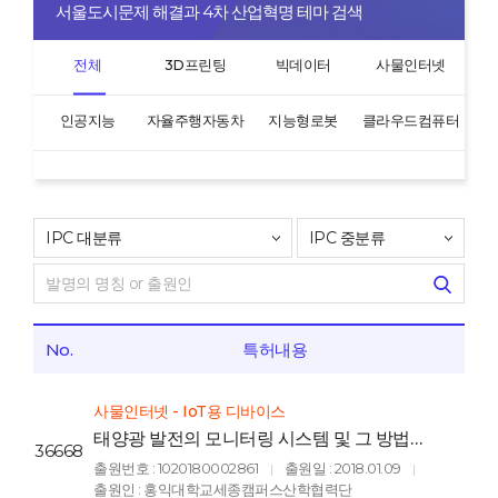
서울도시문제 해결과 4차 산업혁명 테마 검색
전체
3D프린팅
빅데이터
사물인터넷
인공지능
자율주행자동차
지능형로봇
클라우드컴퓨터
No.
특허내용
사물인터넷 - IoT용 디바이스
태양광 발전의 모니터링 시스템 및 그 방법
36668
(The Monitoring System for
출원번호 : 1020180002861
출원일 : 2018.01.09
|
|
Photovoltaic Power Generation and the
출원인 : 홍익대학교세종캠퍼스산학협력단