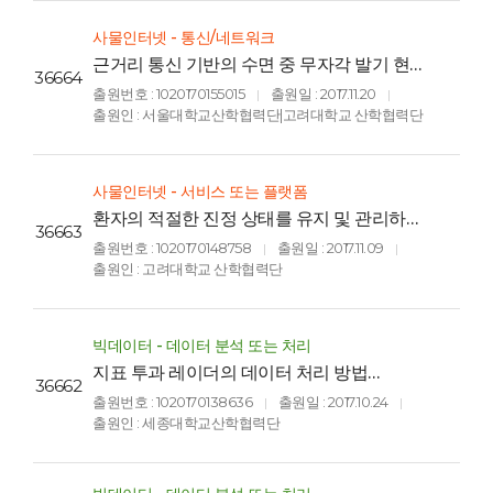
사물인터넷 - 통신/네트워크
근거리 통신 기반의 수면 중 무자각 발기 현상
36664
진단 장치 및 방법(DEVICE AND METHOD
출원번호 : 1020170155015
출원일 : 2017.11.20
|
|
OF UNCONSCIOUS NOCTURNAL
출원인 : 서울대학교산학협력단|고려대학교 산학협력단
PENILE TUMESCENCE DIAGNOSIS
BASED ON NEAR FIELD
COMMUNICATION)
사물인터넷 - 서비스 또는 플랫폼
환자의 적절한 진정 상태를 유지 및 관리하는
36663
알고리즘이 내재된 환자 모니터링 시스템 및
출원번호 : 1020170148758
출원일 : 2017.11.09
|
|
이를 이용한 모니터링 방법(PATIENT
출원인 : 고려대학교 산학협력단
MONITORING SYSTEM BUILT IN THE
ALGORITHM FOR THE MANAGEMENT
OF THE PROPER SEDATION
MONITORING AND PATIENT
빅데이터 - 데이터 분석 또는 처리
MONITORING METHOD USING THE
지표 투과 레이더의 데이터 처리 방법
36662
SAME)
(METHOD FOR PROCESSING DATA OF
출원번호 : 1020170138636
출원일 : 2017.10.24
|
|
GROUND PENETRATING RADAR)
출원인 : 세종대학교산학협력단