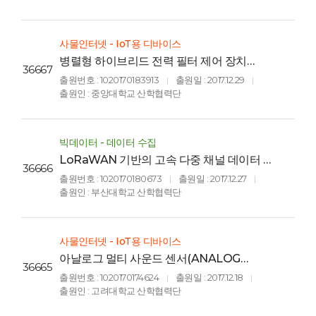
Method Thereof)
사물인터넷 - IoT용 디바이스
병렬형 하이브리드 전력 필터 제어 장치
36667
(Control Apparatus of Shunt Hybrid
출원번호 : 1020170183913
출원일 : 2017.12.29
|
|
Power Filter)
출원인 : 중앙대학교 산학협력단
빅데이터 - 데이터 수집
LoRaWAN 기반의 고속 다중 채널 데이터 수
36666
집을 위한 장치 및 방법(System and
출원번호 : 1020170180673
출원일 : 2017.12.27
|
|
Method for Acquisitioning Fast Multi
출원인 : 부산대학교 산학협력단
Channel Data based on LoRaWAN)
사물인터넷 - IoT용 디바이스
아날로그 멀티 사운드 센서(ANALOG
36665
MULTI SOUND SENSOR)
출원번호 : 1020170174624
출원일 : 2017.12.18
|
|
출원인 : 고려대학교 산학협력단