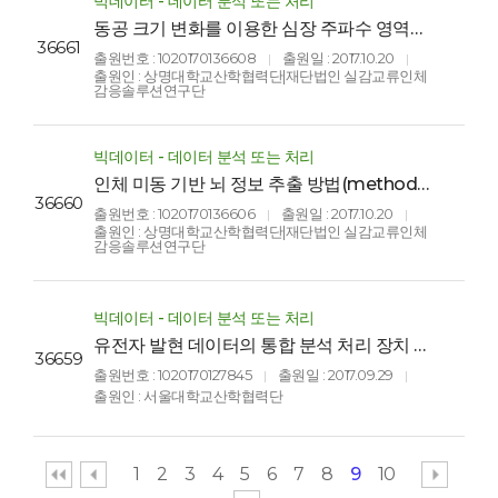
빅데이터 - 데이터 분석 또는 처리
동공 크기 변화를 이용한 심장 주파수 영역의
36661
정보 추출 방법 및 그 장치(Method and
출원번호 : 1020170136608
출원일 : 2017.10.20
|
|
system for extracting Heart Information
출원인 : 상명대학교산학협력단|재단법인 실감교류인체
of Frequency domain by using pupil size
감응솔루션연구단
variation)
빅데이터 - 데이터 분석 또는 처리
인체 미동 기반 뇌 정보 추출 방법(method
36660
for extracting Brain-information by
출원번호 : 1020170136606
출원일 : 2017.10.20
|
|
using micro-movement of Body)
출원인 : 상명대학교산학협력단|재단법인 실감교류인체
감응솔루션연구단
빅데이터 - 데이터 분석 또는 처리
유전자 발현 데이터의 통합 분석 처리 장치 및
36659
그 방법(APPARATUS AND METHOD
출원번호 : 1020170127845
출원일 : 2017.09.29
|
|
FOR INTEGRATED ANALYSIS OF GENE
출원인 : 서울대학교산학협력단
EXPRESSION OMNIBUS'S GENE
EXPRESSION DATA)
1
2
3
4
5
6
7
8
9
10