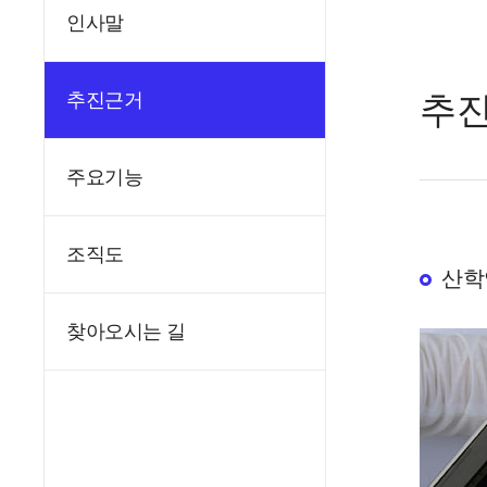
인사말
추
추진근거
주요기능
조직도
산학
찾아오시는 길