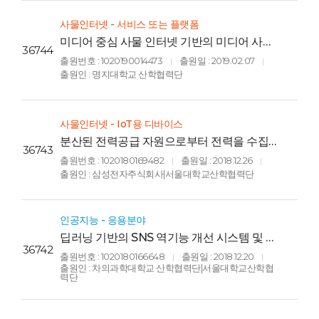
사물인터넷 - 서비스 또는 플랫폼
미디어 중심 사물 인터넷 기반의 미디어 사물
36744
및 이의 동작 방법(MEDIA THINGS BASED
출원번호 : 1020190014473
출원일 : 2019.02.07
|
|
ON MEDIA CENTRIC INTERNET OF
출원인 : 명지대학교 산학협력단
THINGS AND METHOD OF OPERATING
THE SAME)
사물인터넷 - IoT용 디바이스
분산된 전력공급 자원으로부터 전력을 수집
36743
하는 장치 및 방법(APPARATUS AND
출원번호 : 1020180169482
출원일 : 2018.12.26
|
|
METHOD FOR COLLECTING
출원인 : 삼성전자주식회사|서울대학교산학협력단
ELECTRICITY FROM DISTRIBUTED
RESOURCES)
인공지능 - 응용분야
딥러닝 기반의 SNS 역기능 개선 시스템 및 방
36742
법(SYSTEM AND METHOD FOR
출원번호 : 1020180166648
출원일 : 2018.12.20
|
|
IMPROVING SNS DYSFUNCTION
출원인 : 차의과학대학교 산학협력단|서울대학교산학협
BASED ON DEEP LEARNING)
력단