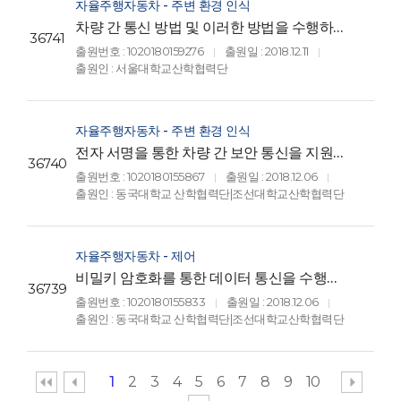
자율주행자동차 - 주변 환경 인식
차량 간 통신 방법 및 이러한 방법을 수행하는
36741
장치(Method and apparatus for
출원번호 : 1020180159276
출원일 : 2018.12.11
|
|
communication between vehicles and
출원인 : 서울대학교산학협력단
apparatus for using the same)
자율주행자동차 - 주변 환경 인식
전자 서명을 통한 차량 간 보안 통신을 지원하
36740
는 커넥티드 차량용 데이터 통신 장치 및 그
출원번호 : 1020180155867
출원일 : 2018.12.06
|
|
동작 방법(DATA COMMUNICATION
출원인 : 동국대학교 산학협력단|조선대학교산학협력단
APPARATUS FOR CONNECTED
VEHICLE SUPPORTING SECURE
COMMUNICATION BETWEEN
VEHICLES VIA DIGITAL SIGNATURE
자율주행자동차 - 제어
AND OPERATING METHOD THEREOF)
비밀키 암호화를 통한 데이터 통신을 수행하
36739
는 자동차 전자 제어 장치 및 그 동작 방법
출원번호 : 1020180155833
출원일 : 2018.12.06
|
|
(CAR ELECTRONIC CONTROL UNIT
출원인 : 동국대학교 산학협력단|조선대학교산학협력단
PERFORMING DATA
COMMUNICATION THROUGH SECRET
KEY ENCRYPTION AND OPERATING
METHOD THEREOF)
1
2
3
4
5
6
7
8
9
10