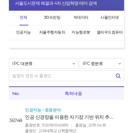
서울도시문제 해결과 4차 산업혁명 테마 검색
전체
3D프린팅
빅데이터
사물인터넷
인공지능
자율주행자동차
지능형로봇
클라우드컴퓨터
No.
특허내용
인공지능 - 응용분야
인공 신경망을 이용한 자기장 기반 위치 추정
36748
모델 생성 장치 및 방법(DEVICE AND
출원번호 : 1020190045619
출원일 : 2019.04.18
|
|
METHOD FOR GENERATING
출원인 : 고려대학교 산학협력단