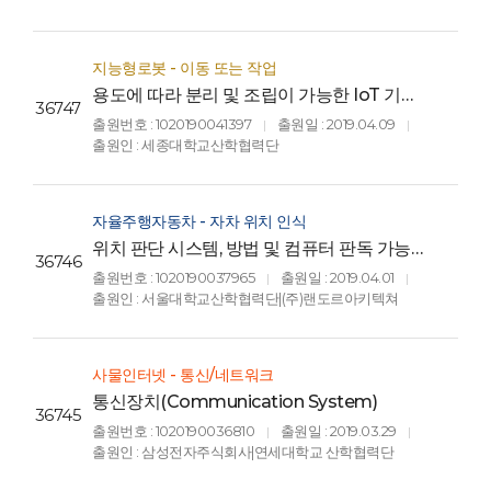
GEOMAGNETIC SENSOR BASED
LOCATION ESTIMATION MODEL
USING ARTIFICIAL NEURAL
NETWORKS)
지능형로봇 - 이동 또는 작업
용도에 따라 분리 및 조립이 가능한 IoT 기반
36747
의 원격 조종 로봇 시스템(IoT-based
출원번호 : 1020190041397
출원일 : 2019.04.09
|
|
remote control robot system for
출원인 : 세종대학교산학협력단
separated and assembled according to
user-configurable)
자율주행자동차 - 자차 위치 인식
위치 판단 시스템, 방법 및 컴퓨터 판독 가능한
36746
기록매체(SYSTEM AMD METHOD FOR
출원번호 : 1020190037965
출원일 : 2019.04.01
|
|
DETERMINING LOCATION AND
출원인 : 서울대학교산학협력단|(주)랜도르아키텍쳐
COMPUTER READABLE RECORDING
MEDIUM)
사물인터넷 - 통신/네트워크
통신장치(Communication System)
36745
출원번호 : 1020190036810
출원일 : 2019.03.29
|
|
출원인 : 삼성전자주식회사|연세대학교 산학협력단